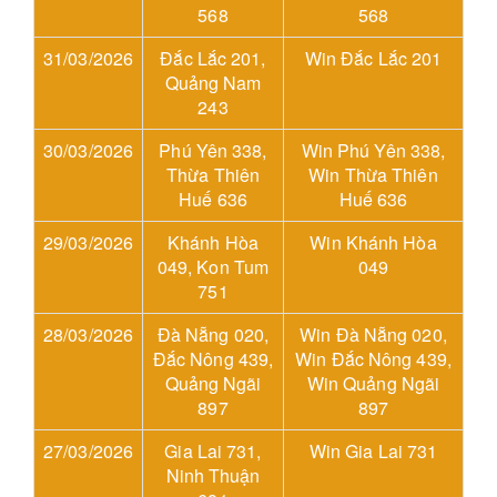
568
568
31/03/2026
Đắc Lắc 201,
Win Đắc Lắc 201
Quảng Nam
243
30/03/2026
Phú Yên 338,
Win Phú Yên 338,
Thừa Thiên
Win Thừa Thiên
Huế 636
Huế 636
29/03/2026
Khánh Hòa
Win Khánh Hòa
049, Kon Tum
049
751
28/03/2026
Đà Nẵng 020,
Win Đà Nẵng 020,
Đắc Nông 439,
Win Đắc Nông 439,
Quảng Ngãi
Win Quảng Ngãi
897
897
27/03/2026
Gia Lai 731,
Win Gia Lai 731
Ninh Thuận