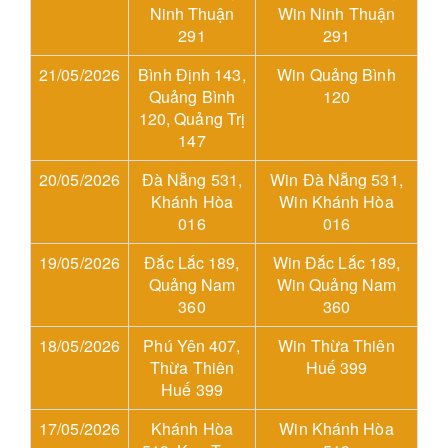
Ninh Thuận
Win Ninh Thuận
291
291
21/05/2026
Bình Định 143,
Win Quảng Bình
Quảng Bình
120
120, Quảng Trị
147
20/05/2026
Đà Nẵng 531,
Win Đà Nẵng 531,
Khánh Hòa
Win Khánh Hòa
016
016
19/05/2026
Đắc Lắc 189,
Win Đắc Lắc 189,
Quảng Nam
Win Quảng Nam
360
360
18/05/2026
Phú Yên 407,
Win Thừa Thiên
Thừa Thiên
Huế 399
Huế 399
17/05/2026
Khánh Hòa
Win Khánh Hòa