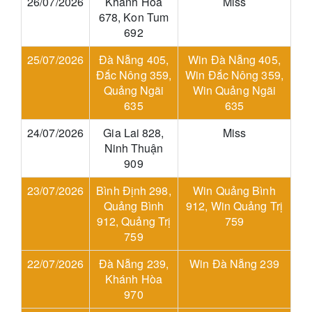
26/07/2026
Khánh Hòa
Miss
678, Kon Tum
692
25/07/2026
Đà Nẵng 405,
Win Đà Nẵng 405,
Đắc Nông 359,
Win Đắc Nông 359,
Quảng Ngãi
Win Quảng Ngãi
635
635
24/07/2026
Gia Lai 828,
Miss
Ninh Thuận
909
23/07/2026
Bình Định 298,
Win Quảng Bình
Quảng Bình
912, Win Quảng Trị
912, Quảng Trị
759
759
22/07/2026
Đà Nẵng 239,
Win Đà Nẵng 239
Khánh Hòa
970