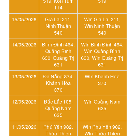
519, Kon Tum
519
114
15/05/2026
Gia Lai 211,
Win Gia Lai 211,
Ninh Thuận
Win Ninh Thuận
540
540
14/05/2026
Bình Định 464,
Win Bình Định 464,
Quảng Bình
Win Quảng Bình
630, Quảng Trị
630, Win Quảng Trị
631
631
13/05/2026
Đà Nẵng 874,
Win Khánh Hòa
Khánh Hòa
370
370
12/05/2026
Đắc Lắc 105,
Win Quảng Nam
Quảng Nam
625
625
11/05/2026
Phú Yên 982,
Win Phú Yên 982,
Thừa Thiên
Win Thừa Thiên