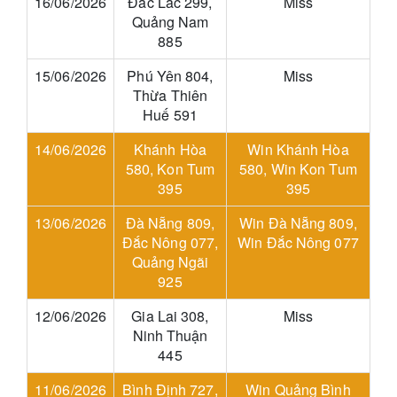
16/06/2026
Đắc Lắc 299,
Miss
Quảng Nam
885
15/06/2026
Phú Yên 804,
Miss
Thừa Thiên
Huế 591
14/06/2026
Khánh Hòa
Win Khánh Hòa
580, Kon Tum
580, Win Kon Tum
395
395
13/06/2026
Đà Nẵng 809,
Win Đà Nẵng 809,
Đắc Nông 077,
Win Đắc Nông 077
Quảng Ngãi
925
12/06/2026
Gia Lai 308,
Miss
Ninh Thuận
445
11/06/2026
Bình Định 727,
Win Quảng Bình