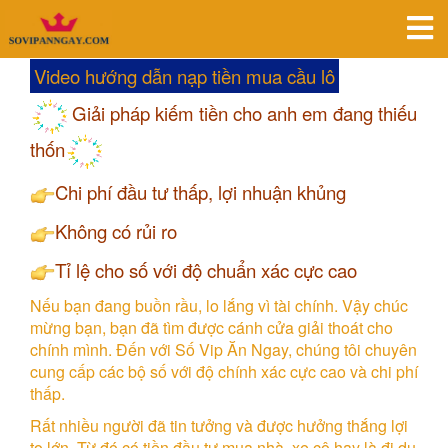
XỈU CHỦ MIỀN TRUNG : 300.000 Đ
Video hướng dẫn nạp tiền mua cầu lô
Giải pháp kiếm tiền cho anh em đang thiếu
thốn
Chi phí đầu tư thấp, lợi nhuận khủng
Không có rủi ro
Tỉ lệ cho số với độ chuẩn xác cực cao
Nếu bạn đang buồn rầu, lo lắng vì tài chính. Vậy chúc
mừng bạn, bạn đã tìm được cánh cửa giải thoát cho
chính mình. Đến với Số Vip Ăn Ngay, chúng tôi chuyên
cung cấp các bộ số với độ chính xác cực cao và chi phí
thấp.
Rất nhiều người đã tin tưởng và được hưởng thắng lợi
to lớn. Từ đó có tiền đầu tư mua nhà, xe cộ hay là đi du