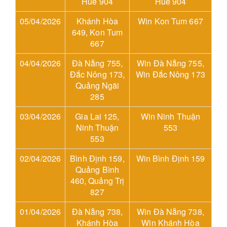
Huế 904
Huế 904
05/04/2026
Khánh Hòa
Win Kon Tum 667
649, Kon Tum
667
04/04/2026
Đà Nẵng 755,
Win Đà Nẵng 755,
Đắc Nông 173,
Win Đắc Nông 173
Quảng Ngãi
285
03/04/2026
Gia Lai 125,
Win Ninh Thuận
Ninh Thuận
553
553
02/04/2026
Bình Định 159,
Win Bình Định 159
Quảng Bình
460, Quảng Trị
827
01/04/2026
Đà Nẵng 738,
Win Đà Nẵng 738,
Khánh Hòa
Win Khánh Hòa