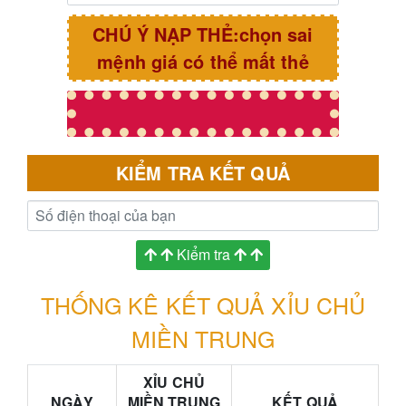
CHÚ Ý NẠP THẺ:chọn sai
mệnh giá có thể mất thẻ
KIỂM TRA KẾT QUẢ
Kiểm tra
THỐNG KÊ KẾT QUẢ XỈU CHỦ
MIỀN TRUNG
XỈU CHỦ
NGÀY
MIỀN TRUNG
KẾT QUẢ