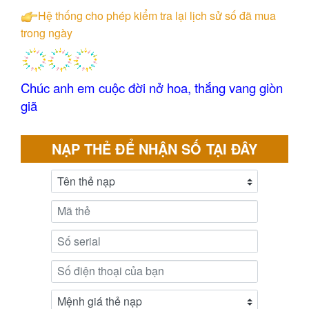
Hệ thống cho phép kiểm tra lại lịch sử số đã mua
trong ngày
Chúc anh em cuộc đời nở hoa, thắng vang giòn
giã
NẠP THẺ ĐỂ NHẬN SỐ TẠI ĐÂY