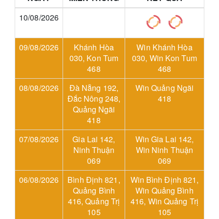
10/08/2026
09/08/2026
Khánh Hòa
Win Khánh Hòa
030, Kon Tum
030, Win Kon Tum
468
468
08/08/2026
Đà Nẵng 192,
Win Quảng Ngãi
Đắc Nông 248,
418
Quảng Ngãi
418
07/08/2026
Gia Lai 142,
Win Gia Lai 142,
Ninh Thuận
Win Ninh Thuận
069
069
06/08/2026
Bình Định 821,
Win Bình Định 821,
Quảng Bình
Win Quảng Bình
416, Quảng Trị
416, Win Quảng Trị
105
105