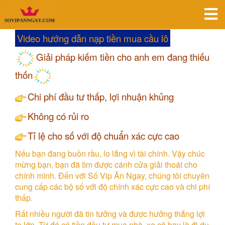
XIÊN 2 MB : 200.000 Đ
Video hướng dẫn nạp tiền mua cầu lô
Giải pháp kiếm tiền cho anh em đang thiếu
thốn
Chi phí đầu tư thấp, lợi nhuận khủng
Không có rủi ro
Tỉ lệ cho số với độ chuẩn xác cực cao
Nếu bạn đang buồn rầu, lo lắng vì tài chính. Vậy chúc
mừng bạn, bạn đã tìm được cánh cửa giải thoát cho
chính mình. Đến với Số Vip Ăn Ngay, chúng tôi chuyên
cung cấp các bộ số với độ chính xác cực cao và chi phí
thấp.
Rất nhiều người đã tin tưởng và được hưởng thắng lợi
to lớn. Từ đó có tiền đầu tư mua nhà, xe cộ hay là đi du