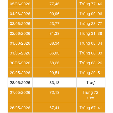
05/06/2026
77,46
Trúng 77, 46
04/06/2026
90,96
Trúng 90, 96
03/06/2026
23,77
Trúng 23, 77
02/06/2026
31,38
Trúng 31, 38
01/06/2026
08,34
Trúng 08, 34
31/05/2026
66,03
Trúng 66, 03
30/05/2026
68,26
Trúng 68, 26
29/05/2026
29,51
Trúng 29, 51
28/05/2026
83,18
Trượt
27/05/2026
72,13
Trúng 72,
13x2
26/05/2026
67,41
Trúng 67, 41