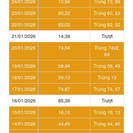
24/01/2026
13,66
Trúng 13, 66
23/01/2026
60,22
Trúng 60, 22
22/01/2026
82,02
Trúng 82, 02
21/01/2026
14,38
Trượt
20/01/2026
74,64
Trúng 74x2,
64
19/01/2026
08,49
Trúng 08, 49
18/01/2026
59,13
Trúng 13
17/01/2026
74,87
Trúng 74, 87
16/01/2026
85,38
Trượt
15/01/2026
16,12
Trúng 16, 12
14/01/2026
44,45
Trúng 44, 45