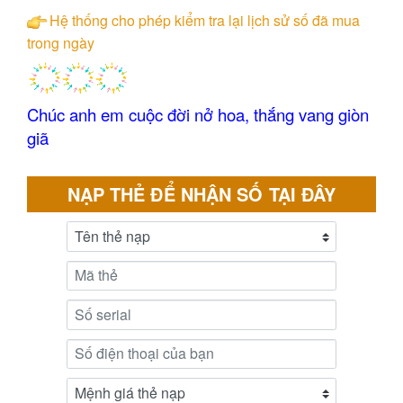
Hệ thống cho phép kiểm tra lại lịch sử số đã mua
trong ngày
Chúc anh em cuộc đời nở hoa, thắng vang giòn
giã
NẠP THẺ ĐỂ NHẬN SỐ TẠI ĐÂY