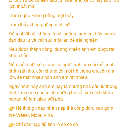
lịch thoải mái
Trăm nghe không bằng một thấy
Trăm thấy không bằng một thử
Để mọi lời nói không là nói suông, anh em hãy mạnh
dạn đầu tư và thử sức một lần để trải nghiệm
Nếu được thành công, đương nhiên anh em được rất
nhiều tiền
Nếu thất bại? có gì phải lo nghĩ, anh em chỉ mất một
phần rất nhỏ, còn chúng tôi một hệ thống chuyên gia
lớn, sẽ mất nhiều hơn anh em rất nhiều.
Ngay hôm nay anh em hãy là những nhà đầu tư thông
thái, lựa chọn cho mình những bộ số một cách khôn
ngoan để làm giàu bứt phá
Hệ thống chấp nhận nạp thẻ cộng dồn, bao gồm
thẻ Viettel, Mobi, Vina
Chỉ cần nạp đủ tiền là sẽ có số