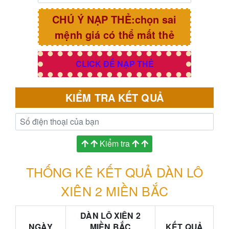
CHÚ Ý NẠP THẺ:chọn sai
mệnh giá có thể mất thẻ
KIỂM TRA KẾT QUẢ
Kiểm tra
THỐNG KÊ KẾT QUẢ DÀN LÔ
XIÊN 2 MIỀN BẮC
DÀN LÔ XIÊN 2
NGÀY
MIỀN BẮC
KẾT QUẢ