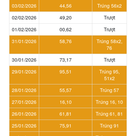
03/02/2026
44,56
Trúng 56x2
02/02/2026
49,20
Trượt
01/02/2026
00,62
Trượt
31/01/2026
58,76
Trúng 58x2,
76
30/01/2026
73,17
Trượt
29/01/2026
95,51
Trúng 95,
51x2
28/01/2026
55,57
Trúng 57
27/01/2026
16,10
Trúng 16, 10
26/01/2026
61,81
Trúng 61, 81
25/01/2026
75,91
Trúng 91