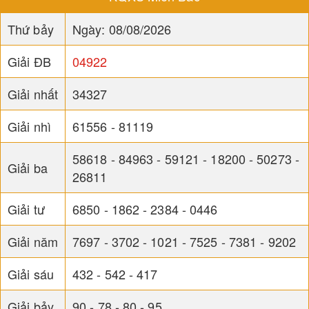
Thứ bảy
Ngày: 08/08/2026
Giải ĐB
04922
Giải nhất
34327
Giải nhì
61556 - 81119
58618 - 84963 - 59121 - 18200 - 50273 -
Giải ba
26811
Giải tư
6850 - 1862 - 2384 - 0446
Giải năm
7697 - 3702 - 1021 - 7525 - 7381 - 9202
Giải sáu
432 - 542 - 417
Giải bảy
90 - 78 - 80 - 95