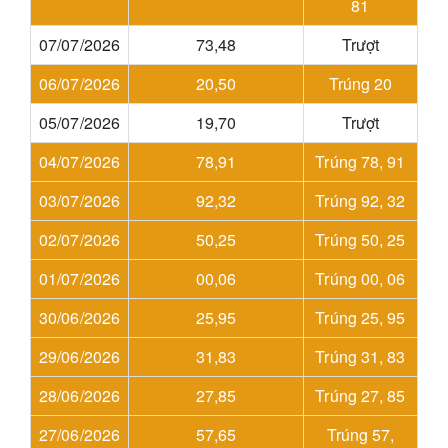
81
07/07/2026
73,48
Trượt
06/07/2026
20,50
Trúng 20
05/07/2026
19,70
Trượt
04/07/2026
78,91
Trúng 78, 91
03/07/2026
92,32
Trúng 92, 32
02/07/2026
50,25
Trúng 50, 25
01/07/2026
00,06
Trúng 00, 06
30/06/2026
25,95
Trúng 25, 95
29/06/2026
31,83
Trúng 31, 83
28/06/2026
27,85
Trúng 27, 85
27/06/2026
57,65
Trúng 57,