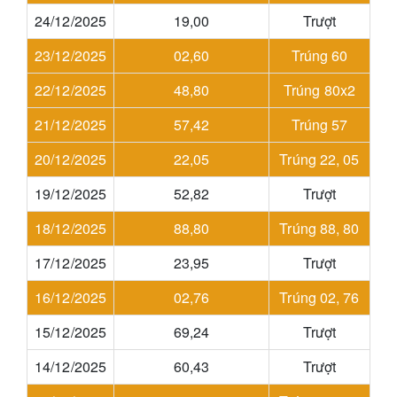
24/12/2025
19,00
Trượt
23/12/2025
02,60
Trúng 60
22/12/2025
48,80
Trúng 80x2
21/12/2025
57,42
Trúng 57
20/12/2025
22,05
Trúng 22, 05
19/12/2025
52,82
Trượt
18/12/2025
88,80
Trúng 88, 80
17/12/2025
23,95
Trượt
16/12/2025
02,76
Trúng 02, 76
15/12/2025
69,24
Trượt
14/12/2025
60,43
Trượt