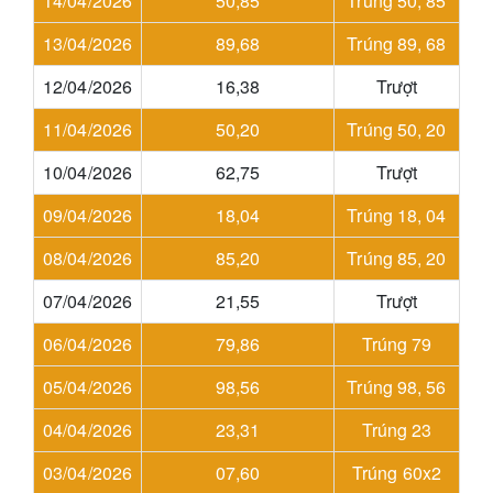
14/04/2026
50,85
Trúng 50, 85
13/04/2026
89,68
Trúng 89, 68
12/04/2026
16,38
Trượt
11/04/2026
50,20
Trúng 50, 20
10/04/2026
62,75
Trượt
09/04/2026
18,04
Trúng 18, 04
08/04/2026
85,20
Trúng 85, 20
07/04/2026
21,55
Trượt
06/04/2026
79,86
Trúng 79
05/04/2026
98,56
Trúng 98, 56
04/04/2026
23,31
Trúng 23
03/04/2026
07,60
Trúng 60x2