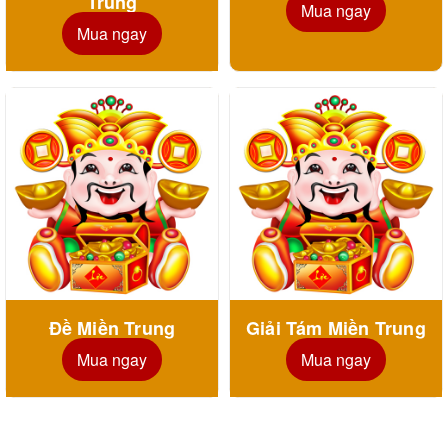
Trung
Mua ngay
Mua ngay
Đề Miền Trung
Giải Tám Miền Trung
Mua ngay
Mua ngay