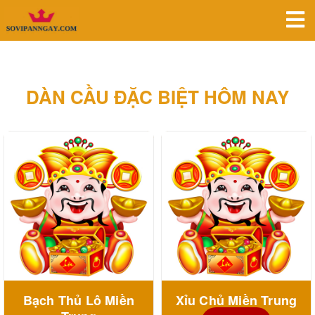
DÀN CẦU ĐẶC BIỆT HÔM NAY
Bạch Thủ Lô Miền
Xỉu Chủ Miền Trung